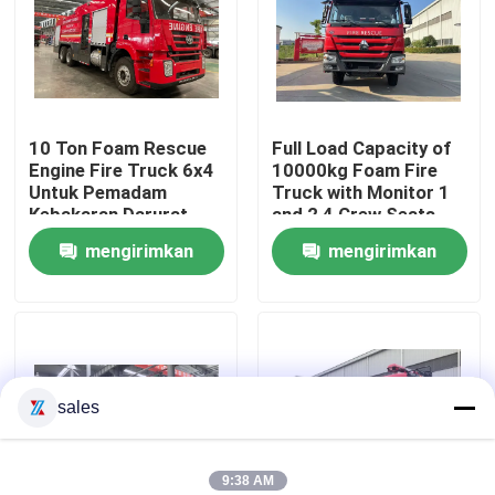
Tur Pabrik
Kontrol kualitas
10 Ton Foam Rescue
Full Load Capacity of
Engine Fire Truck 6x4
10000kg Foam Fire
Untuk Pemadam
Truck with Monitor 1
Hubungi kami
Kebakaran Darurat
and 2 4 Crew Seats
mengirimkan
mengirimkan
Permintaan Penawaran
permintaan
permintaan
Truk Pemadam Kebakaran Penyelamatan Darurat
sales
Truk Pemadam Busa
Truk Pemadam Kebakaran Serbuk Kering
9:38 AM