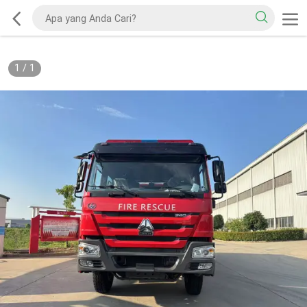
1
/
1