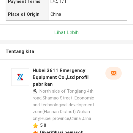
Payment Terms
L/C, T/T
Place of Origin
China
Lihat Lebih
Tentang kita
Hubei 3611 Emergency
Equipment Co.,Ltd profil
pabrikan
North side of Tongjiang 4th
road,Shamao Street ,Economic
and technological development
zone(Hannan District),Wuhan
city,Hubei province,China ,Cina
5.0
Diverifikasi pemasok