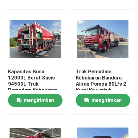
Kapasitas Busa
Truk Pemadam
12000L Berat Sasis
Kebakaran Bandara
94500L Truk
Aliran Pompa 80L/s 2
Pemadam Kebakaran
Kursi Kru untuk
Serbuk Kering untuk
Respons Kebakaran
Rumah
mengirimkan
mengirimkan
Pemadaman
yang Efektif
Kebakaran
permintaan
permintaan
Produk
Tentang kami