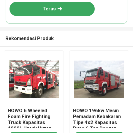
Terus
Rekomendasi Produk
Rumah
HOWO 6 Wheeled
HOWO 196kw Mesin
Produk
Foam Fire Fighting
Pemadam Kebakaran
Truck Kapasitas
Tipe 4x2 Kapasitas
4000L Untuk Hutan
Busa 6 Ton Dengan
Tentang kami