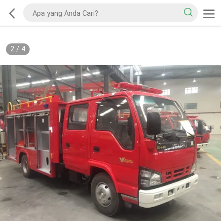
2
/
4