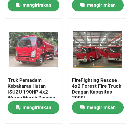
Kabin Ganda
mengirimkan
mengirimkan
Tur Pabrik
permintaan
permintaan
Kontrol kualitas
Hubungi kami
Permintaan Penawaran
Truk Pemadam
FireFighting Rescue
Kebakaran Hutan
4x2 Forest Fire Truck
Truk Pemadam Kebakaran Penyelamatan Darurat
ISUZU 190HP 4x2
Dengan Kapasitas
Warna Merah Dengan
2000L
Tangki Air 8t
mengirimkan
mengirimkan
Truk Pemadam Busa
permintaan
permintaan
Truk Pemadam Kebakaran Serbuk Kering