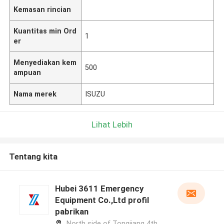
Kemasan rincian
Kuantitas min Ord
1
er
Menyediakan kem
500
ampuan
Nama merek
ISUZU
Lihat Lebih
Tentang kita
Hubei 3611 Emergency
Equipment Co.,Ltd profil
pabrikan
North side of Tongjiang 4th